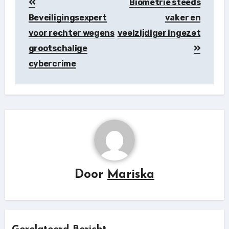
Biometrie steeds
Beveiligingsexpert
vaker en
voor rechter wegens
veelzijdiger ingezet
grootschalige
cybercrime
Door
Mariska