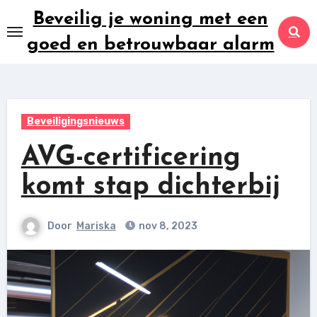
Ga
Beveilig je woning met een
naar
goed en betrouwbaar alarm
inhoud
Beveiligingsnieuws
AVG-certificering
komt stap dichterbij
Door
Mariska
nov 8, 2023