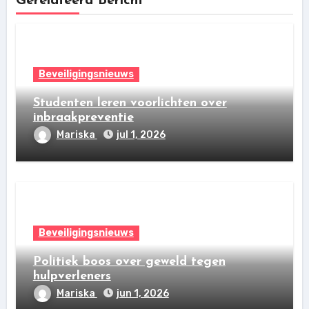
Gerelateerd Bericht
Beveiligingsnieuws
Studenten leren voorlichten over
inbraakpreventie
Mariska
jul 1, 2026
Beveiligingsnieuws
Politiek boos over geweld tegen
hulpverleners
Mariska
jun 1, 2026