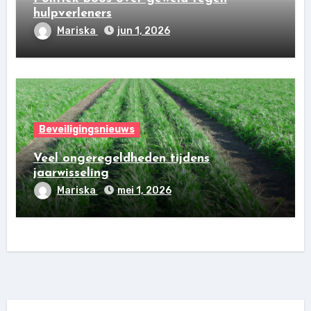
hulpverleners
Mariska
jun 1, 2026
Beveiligingsnieuws
Veel ongeregeldheden tijdens
jaarwisseling
Mariska
mei 1, 2026