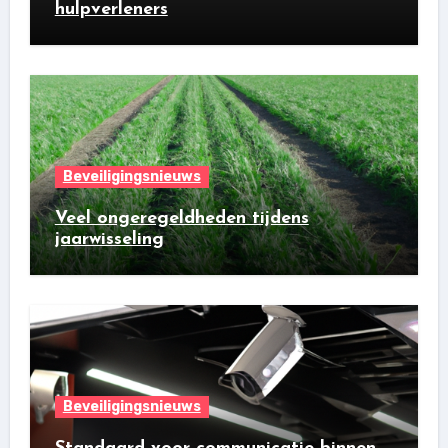
hulpverleners
Beveiligingsnieuws
Veel ongeregeldheden tijdens
jaarwisseling
Beveiligingsnieuws