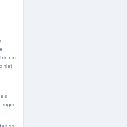
h
de
oten om
o niet
oals
g hoger
hten op