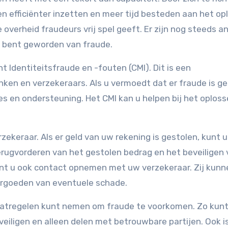
en efficiënter inzetten en meer tijd besteden aan het op
 overheid fraudeurs vrij spel geeft. Er zijn nog steeds a
er bent geworden van fraude.
t Identiteitsfraude en -fouten (CMI). Dit is een
en en verzekeraars. Als u vermoedt dat er fraude is g
ies en ondersteuning. Het CMI kan u helpen bij het oplos
ekeraar. Als er geld van uw rekening is gestolen, kunt u
 terugvorderen van het gestolen bedrag en het beveiligen
kunt u ook contact opnemen met uw verzekeraar. Zij kunn
vergoeden van eventuele schade.
maatregelen kunt nemen om fraude te voorkomen. Zo kunt
eiligen en alleen delen met betrouwbare partijen. Ook i