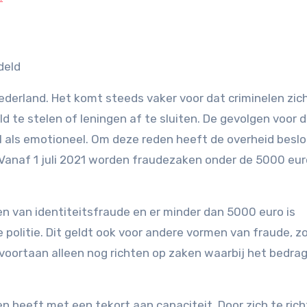
deld
ederland. Het komt steeds vaker voor dat criminelen zic
 te stelen of leningen af te sluiten. De gevolgen voor 
el als emotioneel. Om deze reden heeft de overheid besl
 Vanaf 1 juli 2021 worden fraudezaken onder de 5000 eur
en van identiteitsfraude en er minder dan 5000 euro is
 politie. Dit geldt ook voor andere vormen van fraude, z
ch voortaan alleen nog richten op zaken waarbij het bedra
n heeft met een tekort aan capaciteit. Door zich te ric