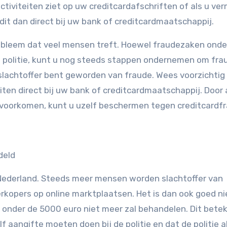
activiteiten ziet op uw creditcardafschriften of als u ve
dit dan direct bij uw bank of creditcardmaatschappij.
probleem dat veel mensen treft. Hoewel fraudezaken onde
 politie, kunt u nog steeds stappen ondernemen om fra
slachtoffer bent geworden van fraude. Wees voorzichti
ten direct bij uw bank of creditcardmaatschappij. Door a
 voorkomen, kunt u uzelf beschermen tegen creditcardfr
deld
n Nederland. Steeds meer mensen worden slachtoffer van
erkopers op online marktplaatsen. Het is dan ook goed n
n onder de 5000 euro niet meer zal behandelen. Dit bete
f aangifte moeten doen bij de politie en dat de politie a