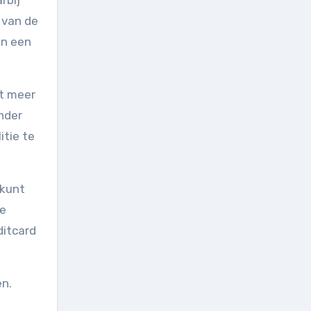
rbij
 van de
an een
et meer
nder
itie te
 kunt
de
ditcard
en.