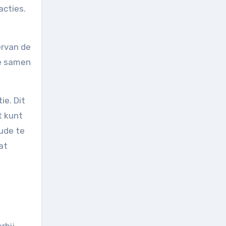
acties.
ervan de
we samen
ie. Dit
t kunt
ude te
at