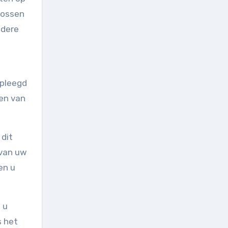
lossen
ndere
epleegd
sen van
 dit
 van uw
en u
 u
s het