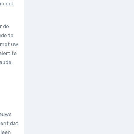
rmoedt
r de
ude te
g met uw
lert te
aude.
ieuws
kent dat
lleen