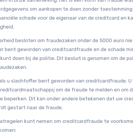
em in onze samenleving. Het is een vorm van fraude waa
tcardgegevens om aankopen te doen zonder toestemming
financiële schade voor de eigenaar van de creditcard en k
gheid.
verheid besloten om fraudezaken onder de 5000 euro ni
ffer bent geworden van creditcardfraude en de schade mi
nt doen bij de politie. Dit besluit is genomen om de pol
fraudezaken.
 als u slachtoffer bent geworden van creditcardfraude. U
reditcardmaatschappij om de fraude te melden en om 
 beperken. Dit kan onder andere betekenen dat uw cre
dt gestart naar de fraude.
maatregelen kunt nemen om creditcardfraude te voorkom
rkomen: