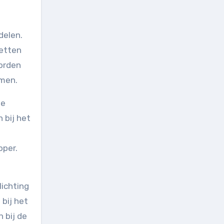
delen.
zetten
worden
emen.
de
 bij het
oper.
ichting
bij het
 bij de