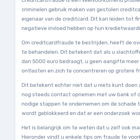
Creditcardfraude is een veelvoorkomend proble
criminelen gebruik maken van gestolen credi
eigenaar van de creditcard. Dit kan leiden tot 
negatieve invloed hebben op hun kredietwaardi
Om creditcardfraude te bestrijden, heeft de o
te behandelen. Dit betekent dat als u slachto
dan 5000 euro bedraagt, u geen aangifte meer ku
ontlasten en zich te concentreren op grotere 
Dit betekent echter niet dat u niets kunt doen
nog steeds contact opnemen met uw bank of c
nodige stappen te ondernemen om de schade te
wordt geblokkeerd en dat er een onderzoek wor
Het is belangrijk om te weten dat u zelf ook 
Hieronder vindt u enkele tips om fraude te voo