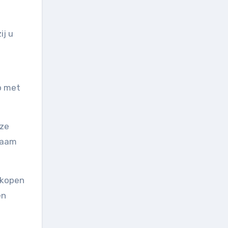
ij u
p met
eze
naam
nkopen
en