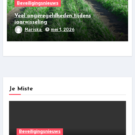
Beveiligingsnieuws
Veel ongeregeldheden tijdens
jaarwisseling
Mariska
mei 1, 2026
Je Miste
Beveiligingsnieuws