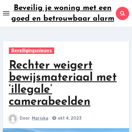
Ga
Beveilig je woning met een
naar
goed en betrouwbaar alarm
inhoud
Beveiligingsnieuws
Rechter weigert
bewijsmateriaal met
‘illegale’
camerabeelden
Door
Mariska
okt 4, 2023