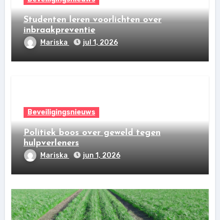
Studenten leren voorlichten over
inbraakpreventie
Mariska
jul 1, 2026
Beveiligingsnieuws
Politiek boos over geweld tegen
hulpverleners
Mariska
jun 1, 2026