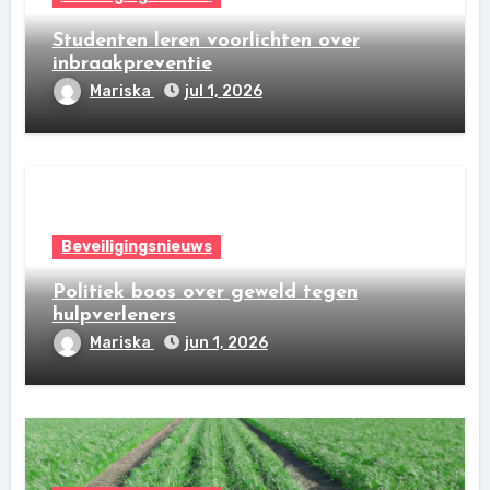
Studenten leren voorlichten over
inbraakpreventie
Mariska
jul 1, 2026
Beveiligingsnieuws
Politiek boos over geweld tegen
hulpverleners
Mariska
jun 1, 2026