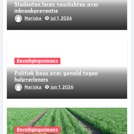
Studenten leren voorlichten over
inbraakpreventie
Mariska
jul 1, 2026
Beveiligingsnieuws
Politiek boos over geweld tegen
hulpverleners
Mariska
jun 1, 2026
Beveiligingsnieuws