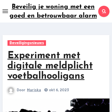
Ga
Beveilig je woning met een
naar
goed en betrouwbaar alarm
inhoud
Beveiligingsnieuws
Experiment met
digitale meldplicht
voetbalhooligans
Door
Mariska
okt 6, 2023