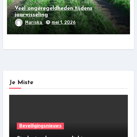
Veel ongeregeldheden tijdens
jaarwisseling
Mariska
mei 1, 2026
Je Miste
Beveiligingsnieuws