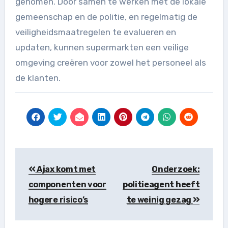
genomen. Door samen te werken met de lokale
gemeenschap en de politie, en regelmatig de
veiligheidsmaatregelen te evalueren en
updaten, kunnen supermarkten een veilige
omgeving creëren voor zowel het personeel als
de klanten.
Berichtnavigatie
Ajax komt met
Onderzoek:
componenten voor
politieagent heeft
hogere risico’s
te weinig gezag