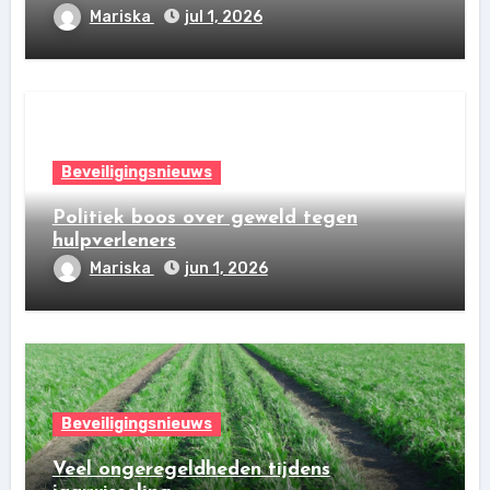
Mariska
jul 1, 2026
Beveiligingsnieuws
Politiek boos over geweld tegen
hulpverleners
Mariska
jun 1, 2026
Beveiligingsnieuws
Veel ongeregeldheden tijdens