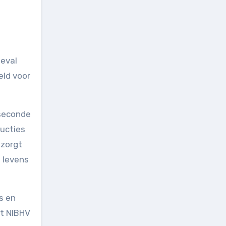
geval
eld voor
 seconde
ructies
 zorgt
 levens
s en
et NIBHV