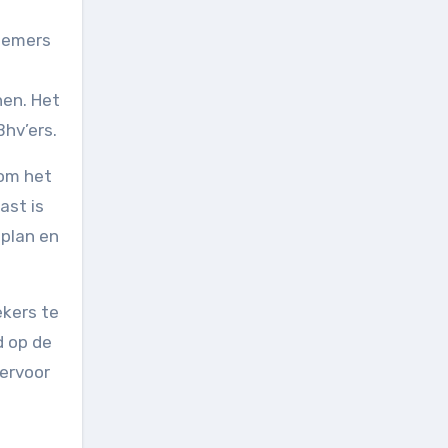
knemers
en. Het
Bhv’ers.
 om het
ast is
-plan en
ekers te
d op de
 ervoor
n