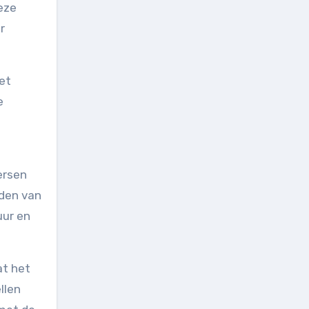
deze
r
et
e
ersen
iden van
uur en
at het
llen