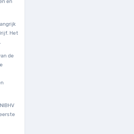
gen en
angrijk
ijf. Het
.
van de
de
en
 NIBHV
 eerste