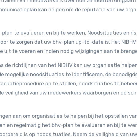
t trainen van medewerkers over hoe ze moeten omgaan 
ommunicatieplan kan helpen om de reputatie van uw orga
-plan te evalueren en bij te werken. Noodsituaties en ris
voor te zorgen dat uw bhv-plan up-to-date is. Het NIBHV
 uit te voeren en indien nodig wijzigingen aan te breng
ns de richtlijnen van het NIBHV kan uw organisatie helpe
de mogelijke noodsituaties te identificeren, de benodigd
vacuatieprocedure op te stellen, noodsituaties te behee
 de veiligheid van uw medewerkers waarborgen en de sc
ingen aan om organisaties te helpen bij het opstellen va
gen en regelmatig het bhv-plan te evalueren en bij te we
oorbereid is op noodsituaties. Neem de veiligheid van u