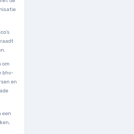
met de
nisatie
ico’s
 raadt
en.
n om
e bhv-
rsen en
hade
n een
rken,
w