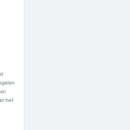
el
regelen
kan
 er het