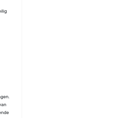
-
ilig
ngen.
van
iende