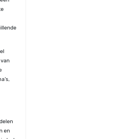
xe
illende
el
 van
e
a’s,
ddelen
n en