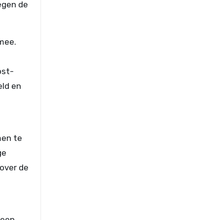
egen de
mee.
n
ost-
eld en
men te
ge
over de
 een