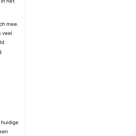
in het
ich mee.
 veel
ld
g
 huidige
 een