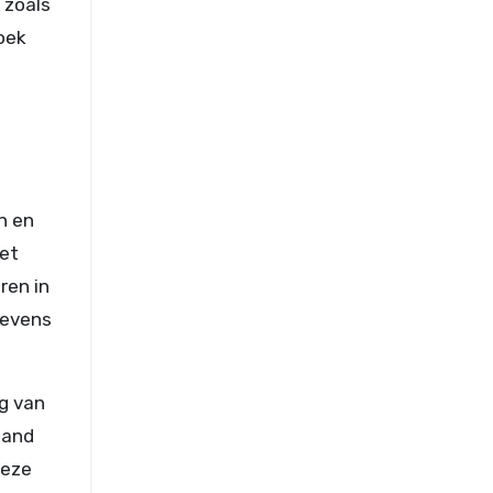
 zoals
oek
n en
het
ren in
gevens
g van
aand
Deze