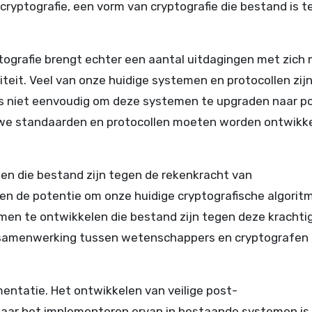
ryptografie, een vorm van cryptografie die bestand is t
ografie brengt echter een aantal uitdagingen met zich 
iteit. Veel van onze huidige systemen en protocollen zij
 is niet eenvoudig om deze systemen te upgraden naar p
uwe standaarden en protocollen moeten worden ontwikk
men die bestand zijn tegen de rekenkracht van
e potentie om onze huidige cryptografische algorit
tmen te ontwikkelen die bestand zijn tegen deze krachti
 samenwerking tussen wetenschappers en cryptografen 
entatie. Het ontwikkelen van veilige post-
maar het implementeren ervan in bestaande systemen is