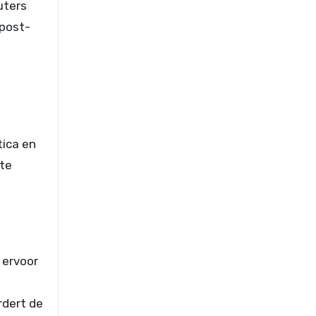
uters
 post-
tica en
te
 ervoor
rdert de