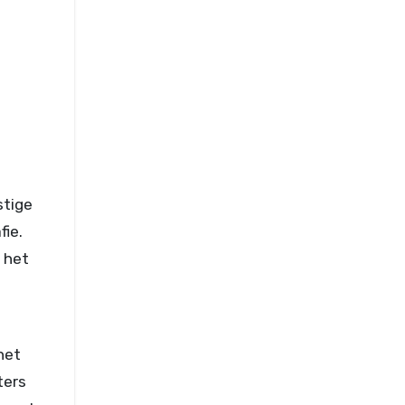
stige
ie.
 het
het
ters