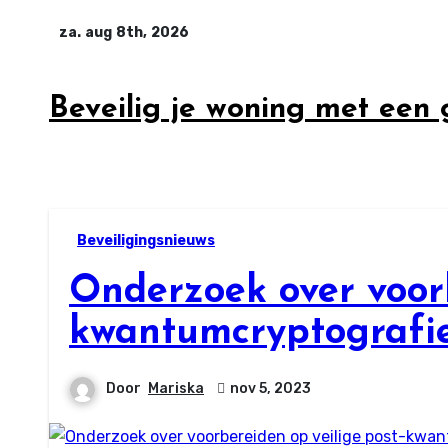
Ga
za. aug 8th, 2026
naar
inhoud
Beveilig je woning met een
Beveiligingsnieuws
Onderzoek over voorb
kwantumcryptografi
Door
Mariska
nov 5, 2023