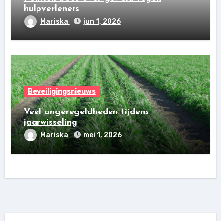
hulpverleners
Mariska
jun 1, 2026
Beveiligingsnieuws
Veel ongeregeldheden tijdens
jaarwisseling
Mariska
mei 1, 2026