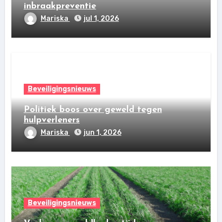
inbraakpreventie
Mariska
jul 1, 2026
Beveiligingsnieuws
Politiek boos over geweld tegen
hulpverleners
Mariska
jun 1, 2026
Beveiligingsnieuws