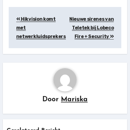
Berichtnavigatie
Hikvision komt
Nieuwe sirenes van
met
Teletek bij Lobeco
netwerkluidsprekers
Fire + Security
Door
Mariska