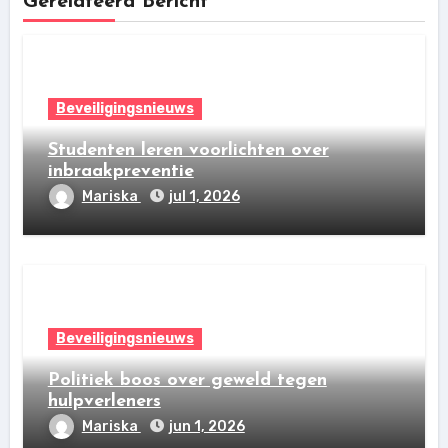
Gerelateerd Bericht
Beveiligingsnieuws
Studenten leren voorlichten over
inbraakpreventie
Mariska
jul 1, 2026
Beveiligingsnieuws
Politiek boos over geweld tegen
hulpverleners
Mariska
jun 1, 2026