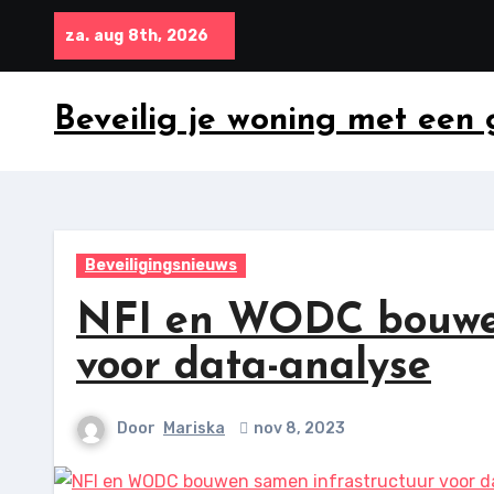
Ga
za. aug 8th, 2026
naar
inhoud
Beveilig je woning met een
Beveiligingsnieuws
NFI en WODC bouwen
voor data-analyse
Door
Mariska
nov 8, 2023