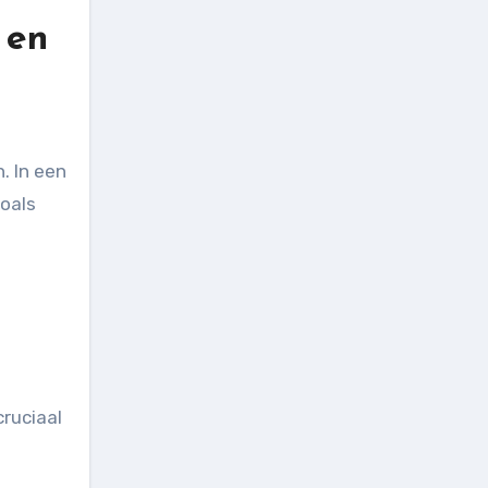
 en
. In een
zoals
cruciaal