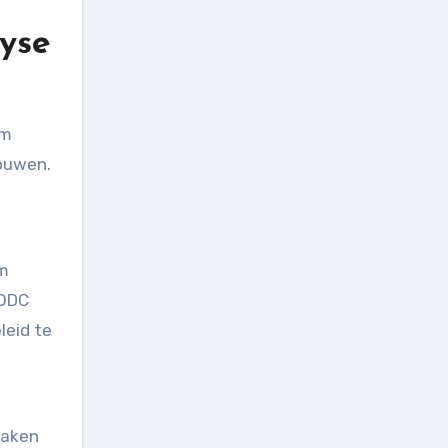
yse
ouwen.
om
WODC
leid te
maken