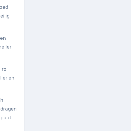
goed
ilig
nen
eller
 rol
ller en
ch
ijdragen
mpact