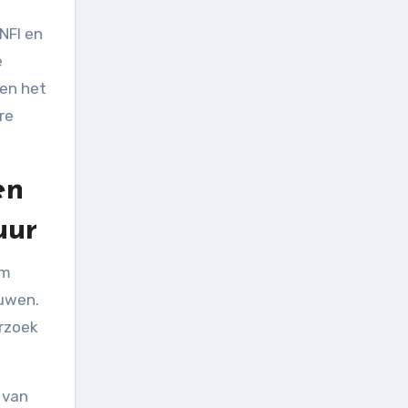
NFI en
e
 en het
re
en
uur
um
uwen.
erzoek
 van