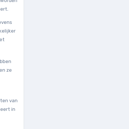
n worden
ert.
gevens
elijker
et
ebben
en ze
iten van
eert in