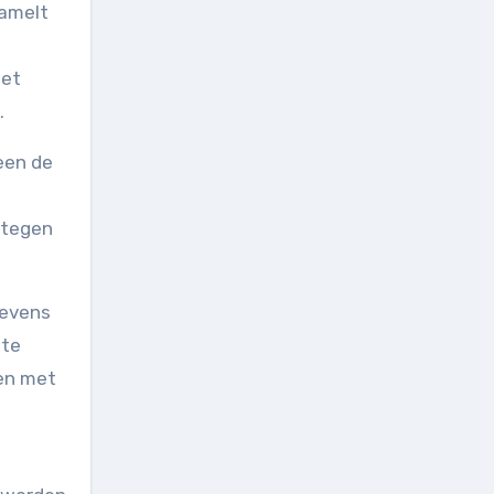
zamelt
met
.
een de
 tegen
gevens
 te
ken met