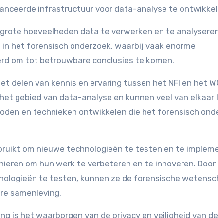
anceerde infrastructuur voor data-analyse te ontwikkel
 grote hoeveelheden data te verwerken en te analysere
el in het forensisch onderzoek, waarbij vaak enorme
d om tot betrouwbare conclusies te komen.
et delen van kennis en ervaring tussen het NFI en het 
het gebied van data-analyse en kunnen veel van elkaar l
den en technieken ontwikkelen die het forensisch ond
bruikt om nieuwe technologieën te testen en te implem
anieren om hun werk te verbeteren en te innoveren. Door
nologieën te testen, kunnen ze de forensische wetens
ere samenleving.
g is het waarborgen van de privacy en veiligheid van de