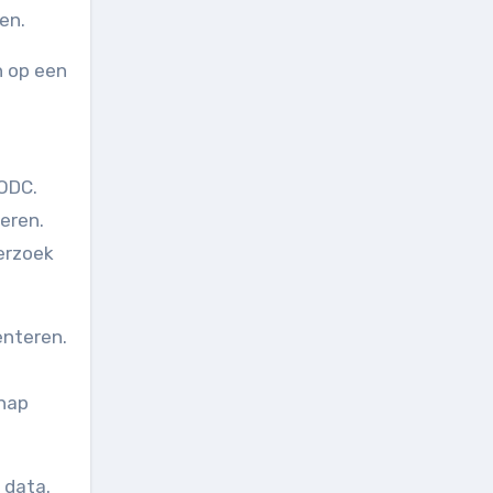
en.
n op een
WODC.
eren.
erzoek
enteren.
chap
 data.