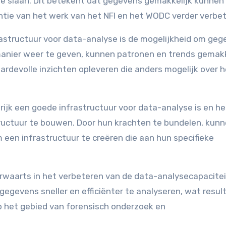
te slaan. Dit betekent dat gegevens gemakkelijk kunne
tie van het werk van het NFI en het WODC verder verbet
rastructuur voor data-analyse is de mogelijkheid om ge
manier weer te geven, kunnen patronen en trends gemakk
ardevolle inzichten opleveren die anders mogelijk over h
ijk een goede infrastructuur voor data-analyse is en h
uctuur te bouwen. Door hun krachten te bundelen, kunn
 een infrastructuur te creëren die aan hun specifieke
rwaarts in het verbeteren van de data-analysecapacite
gegevens sneller en efficiënter te analyseren, wat result
p het gebied van forensisch onderzoek en