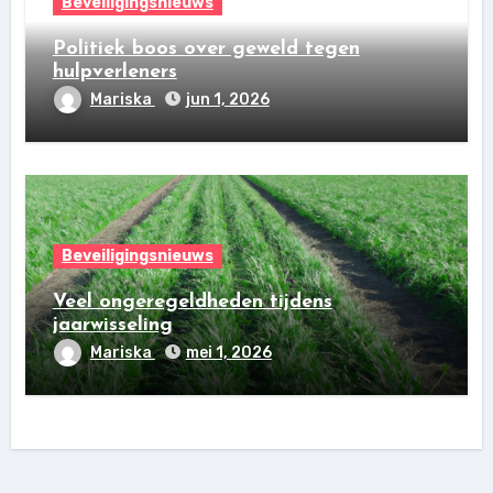
Beveiligingsnieuws
Politiek boos over geweld tegen
hulpverleners
Mariska
jun 1, 2026
Beveiligingsnieuws
Veel ongeregeldheden tijdens
jaarwisseling
Mariska
mei 1, 2026