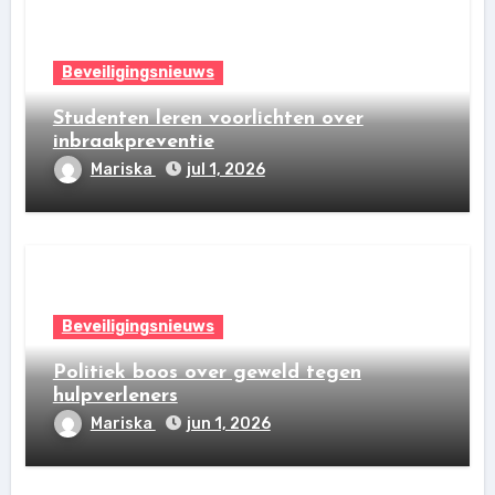
Beveiligingsnieuws
Studenten leren voorlichten over
inbraakpreventie
Mariska
jul 1, 2026
Beveiligingsnieuws
Politiek boos over geweld tegen
hulpverleners
Mariska
jun 1, 2026