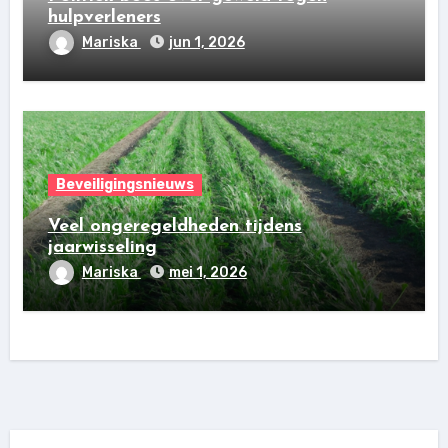
hulpverleners
Mariska
jun 1, 2026
Beveiligingsnieuws
Veel ongeregeldheden tijdens
jaarwisseling
Mariska
mei 1, 2026