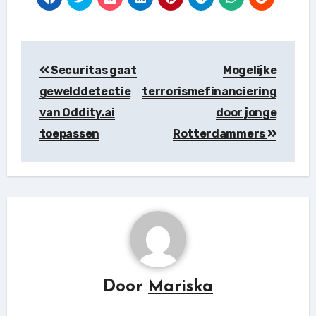
Berichtnavigatie
Securitas gaat
Mogelijke
gewelddetectie
terrorismefinanciering
van Oddity.ai
door jonge
toepassen
Rotterdammers
Door
Mariska