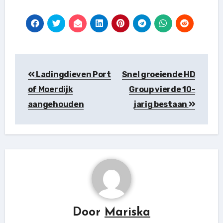
Berichtnavigatie
Ladingdieven Port
Snel groeiende HD
of Moerdijk
Group vierde 10-
aangehouden
jarig bestaan
Door
Mariska