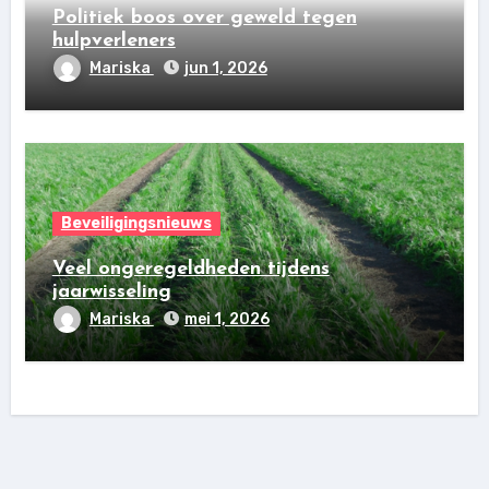
Politiek boos over geweld tegen
hulpverleners
Mariska
jun 1, 2026
Beveiligingsnieuws
Veel ongeregeldheden tijdens
jaarwisseling
Mariska
mei 1, 2026