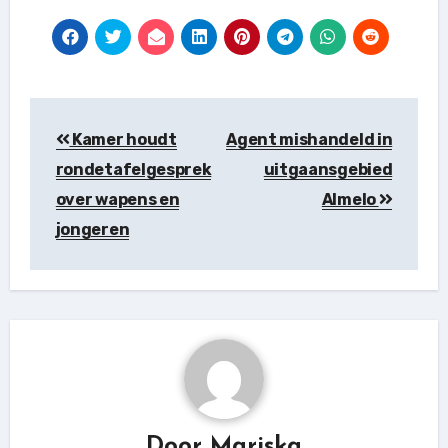
Berichtnavigatie
Kamer houdt
Agent mishandeld in
rondetafelgesprek
uitgaansgebied
over wapens en
Almelo
jongeren
Door
Mariska