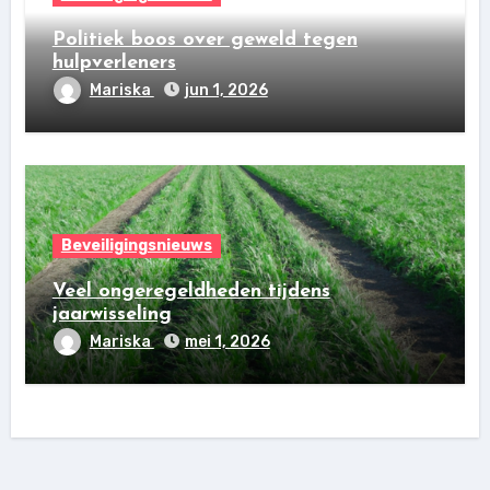
Politiek boos over geweld tegen
hulpverleners
Mariska
jun 1, 2026
Beveiligingsnieuws
Veel ongeregeldheden tijdens
jaarwisseling
Mariska
mei 1, 2026