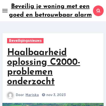
Ga
Beveilig je woning met een
naar
goed en betrouwbaar alarm
inhoud
Beveiligingsnieuws
Haalbaarheid
oplossing C2000-
problemen
onderzocht
Door
Mariska
nov 3, 2023