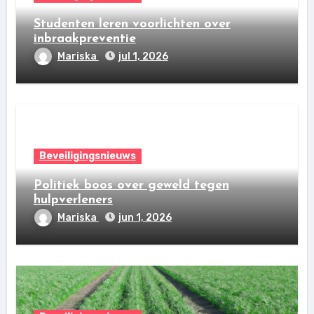
Studenten leren voorlichten over
inbraakpreventie
Mariska
jul 1, 2026
Beveiligingsnieuws
Politiek boos over geweld tegen
hulpverleners
Mariska
jun 1, 2026