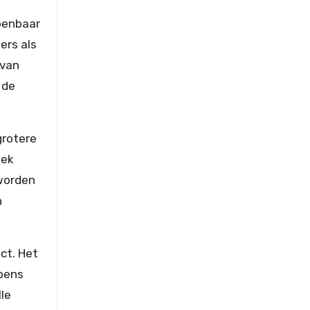
openbaar
ers als
 van
 de
grotere
oek
 worden
n
ct. Het
apens
le