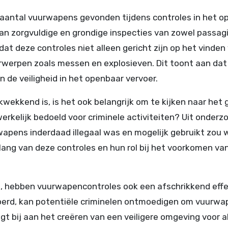
k aantal vuurwapens gevonden tijdens controles in het 
van zorgvuldige en grondige inspecties van zowel passagi
dat deze controles niet alleen gericht zijn op het vinden
werpen zoals messen en explosieven. Dit toont aan dat
n de veiligheid in het openbaar vervoer.
kkend is, is het ook belangrijk om te kijken naar het 
kelijk bedoeld voor criminele activiteiten? Uit onderz
wapens inderdaad illegaal was en mogelijk gebruikt zou
lang van deze controles en hun rol bij het voorkomen va
n, hebben vuurwapencontroles ook een afschrikkend effe
voerd, kan potentiële criminelen ontmoedigen om vuurw
t bij aan het creëren van een veiligere omgeving voor al