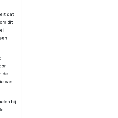
feit dat
om dit
el
 een
t
oor
n de
ie van
elen bij
de