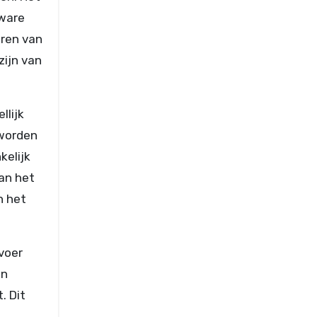
zware
ëren van
zijn van
llijk
 worden
kelijk
an het
n het
voer
an
. Dit