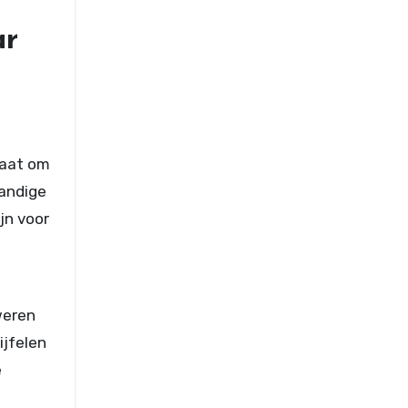
ar
gaat om
handige
jn voor
weren
ijfelen
e