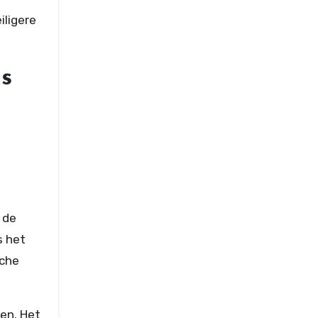
iligere
ns
 de
s het
sche
gen. Het