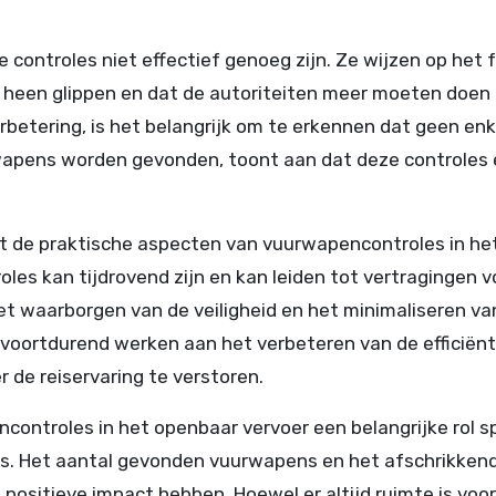
ze controles niet effectief genoeg zijn. Ze wijzen op het 
heen glippen en dat de autoriteiten meer moeten doen 
erbetering, is het belangrijk om te erkennen dat geen enk
 wapens worden gevonden, toont aan dat deze controles
 de praktische aspecten van vuurwapencontroles in he
les kan tijdrovend zijn en kan leiden tot vertragingen v
het waarborgen van de veiligheid en het minimaliseren va
n voortdurend werken aan het verbeteren van de efficiënt
r de reiservaring te verstoren.
ontroles in het openbaar vervoer een belangrijke rol sp
rs. Het aantal gevonden vuurwapens en het afschrikken
positieve impact hebben. Hoewel er altijd ruimte is voor