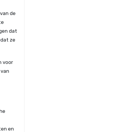
 van de
te
gen dat
 dat ze
n voor
 van
che
ten en