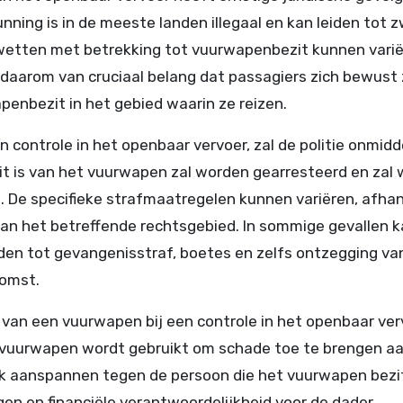
ning is in de meeste landen illegaal en kan leiden tot 
e wetten met betrekking tot vuurwapenbezit kunnen vari
is daarom van cruciaal belang dat passagiers zich bewust 
enbezit in het gebied waarin ze reizen.
ontrole in het openbaar vervoer, zal de politie onmidde
it is van het vuurwapen zal worden gearresteerd en zal
. De specifieke strafmaatregelen kunnen variëren, afhan
van het betreffende rechtsgebied. In sommige gevallen k
den tot gevangenisstraf, boetes en zelfs ontzegging va
komst.
 van een vuurwapen bij een controle in het openbaar ver
het vuurwapen wordt gebruikt om schade toe te brengen a
k aanspannen tegen de persoon die het vuurwapen bezit
en en financiële verantwoordelijkheid voor de dader.