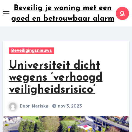
Ga
Beveilig je woning met een
naar
goed en betrouwbaar alarm
inhoud
Beveiligingsnieuws
Universiteit dicht
wegens ‘verhoogd
veiligheidsrisico’
Door
Mariska
nov 3, 2023