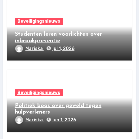
Beveiligingsnieuws
Studenten leren voorlichten over
inbraakpreventie
Mariska
jul 1, 2026
Beveiligingsnieuws
Politiek boos over geweld tegen
hulpverleners
Mariska
jun 1, 2026