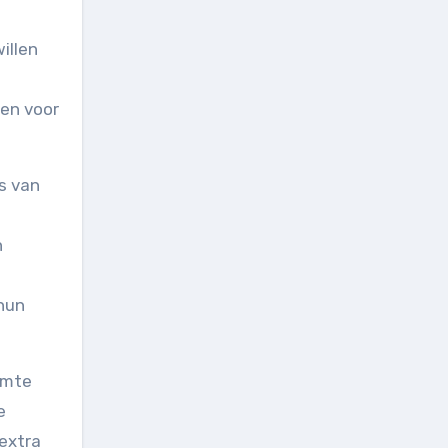
len voor
ts van
n
 hun
uimte
e
extra