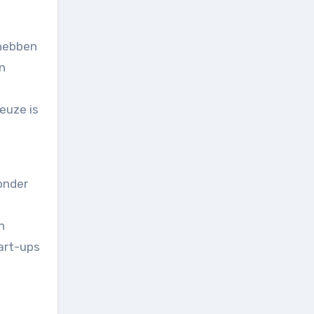
 hebben
n
keuze is
zonder
n
tart-ups