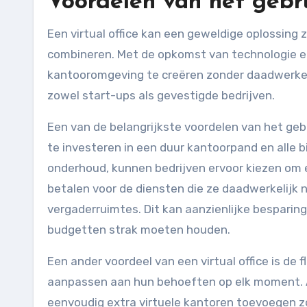
Voordelen van het gebru
Een virtual office kan een geweldige oplossing zijn voor bedrijven die flexibiliteit en kostenbesparingen willen
combineren. Met de opkomst van technologie en d
kantooromgeving te creëren zonder daadwerkelij
zowel start-ups als gevestigde bedrijven.
Een van de belangrijkste voordelen van het gebru
te investeren in een duur kantoorpand en alle 
onderhoud, kunnen bedrijven ervoor kiezen om een
betalen voor de diensten die ze daadwerkelijk 
vergaderruimtes. Dit kan aanzienlijke besparing
budgetten strak moeten houden.
Een ander voordeel van een virtual office is de 
aanpassen aan hun behoeften op elk moment. A
eenvoudig extra virtuele kantoren toevoegen z