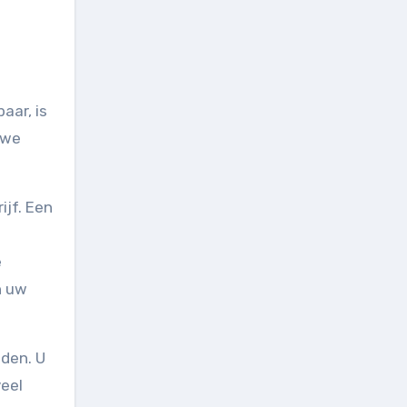
aar, is
 we
ijf. Een
e
n uw
eden. U
veel