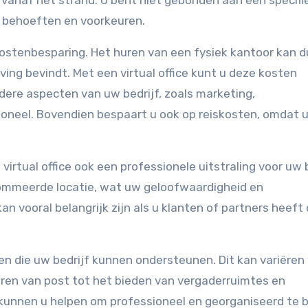
 vanaf het strand. U bent niet gebonden aan een specifi
 behoeften en voorkeuren.
 kostenbesparing. Het huren van een fysiek kantoor kan du
eving bevindt. Met een virtual office kunt u deze kosten
ndere aspecten van uw bedrijf, zoals marketing,
neel. Bovendien bespaart u ook op reiskosten, omdat u
virtual office ook een professionele uitstraling voor uw b
nommeerde locatie, wat uw geloofwaardigheid en
an vooral belangrijk zijn als u klanten of partners heeft 
sten die uw bedrijf kunnen ondersteunen. Dit kan variëren
ren van post tot het bieden van vergaderruimtes en
kunnen u helpen om professioneel en georganiseerd te bl