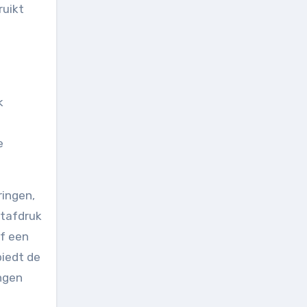
ruikt
k
e
ringen,
etafdruk
of een
biedt de
ingen