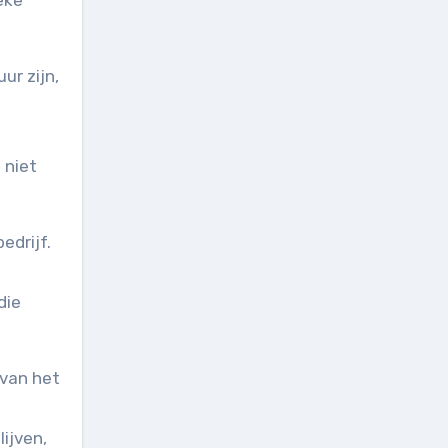
eke
ur zijn,
 niet
edrijf.
die
 van het
ijven,