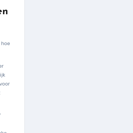
en
n hoe
er
ijk
 voor
t
f
t