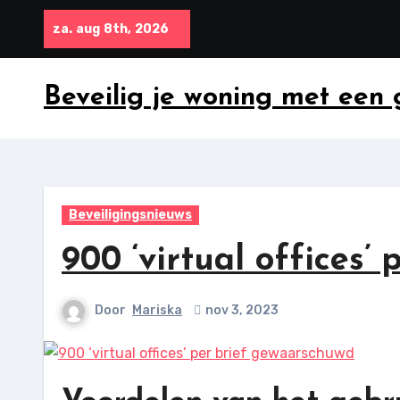
Ga
za. aug 8th, 2026
naar
inhoud
Beveilig je woning met een
Beveiligingsnieuws
900 ‘virtual offices’
Door
Mariska
nov 3, 2023