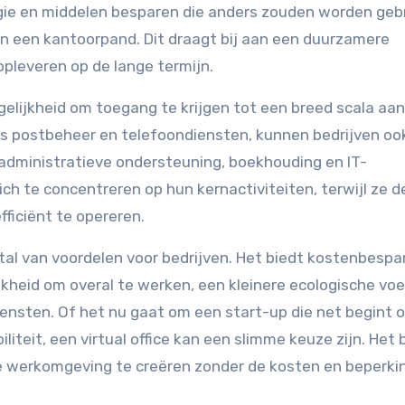
rgie en middelen besparen die anders zouden worden geb
 een kantoorpand. Dit draagt ​​bij aan een duurzamere
pleveren op de lange termijn.
ogelijkheid om toegang te krijgen tot een breed scala aan
ls postbeheer en telefoondiensten, kunnen bedrijven oo
administratieve ondersteuning, boekhouding en IT-
ich te concentreren op hun kernactiviteiten, terwijl ze d
ficiënt te opereren.
t tal van voordelen voor bedrijven. Het biedt kostenbespa
lijkheid om overal te werken, een kleinere ecologische vo
ensten. Of het nu gaat om een ​​start-up die net begint 
iliteit, een virtual office kan een slimme keuze zijn. Het 
ele werkomgeving te creëren zonder de kosten en beperk