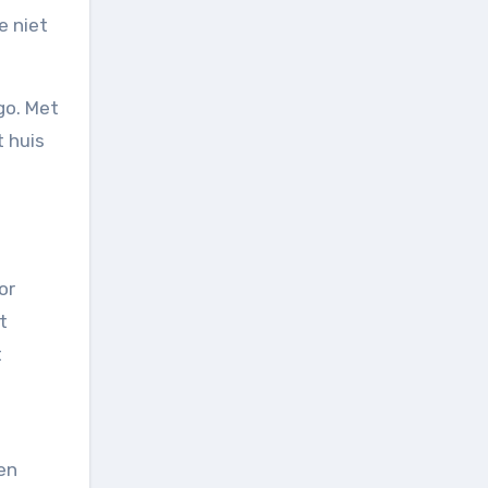
e niet
go. Met
t huis
or
t
t
en