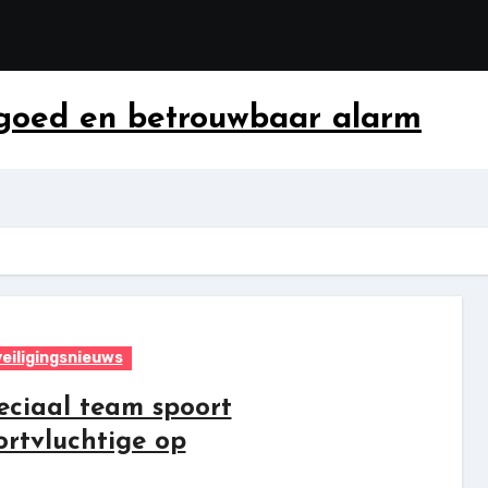
 goed en betrouwbaar alarm
eiligingsnieuws
eciaal team spoort
ortvluchtige op