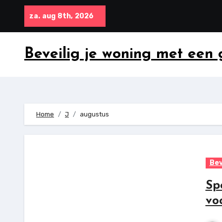
Ga
za. aug 8th, 2026
naar
inhoud
Beveilig je woning met een
Home
J
augustus
Bev
Sp
vo