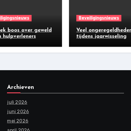
ligingsnieuws
Beveiligingsnieuws
iek boos over geweld
Veel ongeregeldhede
 hulpverleners
tijdens jaarwisseling
Archieven
juli 2026
juni 2026
mei 2026
april 2026