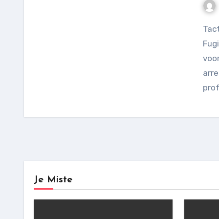
Tactics Used by Special Teams to Track Down
Fug
voor
arr
prof
Je Miste