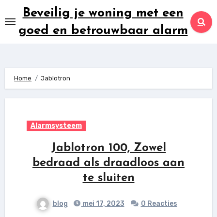
Ga
Beveilig je woning met een
naar
goed en betrouwbaar alarm
inhoud
Home
Jablotron
Alarmsysteem
Jablotron 100, Zowel
bedraad als draadloos aan
te sluiten
blog
mei 17, 2023
0 Reacties