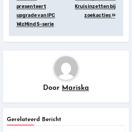
presenteert
Kruis inzetten bij
upgrade van IPC
zoekacties
WizMind S-serie
Door
Mariska
Gerelateerd Bericht