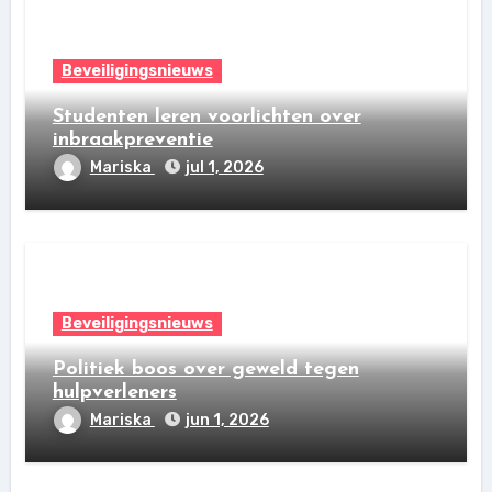
Beveiligingsnieuws
Studenten leren voorlichten over
inbraakpreventie
Mariska
jul 1, 2026
Beveiligingsnieuws
Politiek boos over geweld tegen
hulpverleners
Mariska
jun 1, 2026