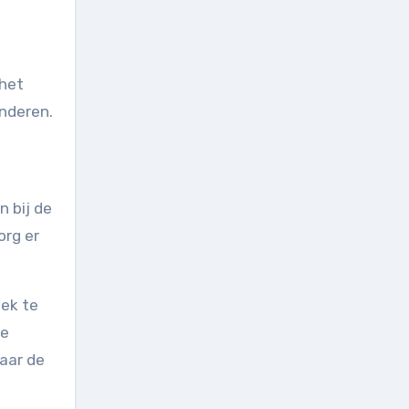
 het
anderen.
n bij de
org er
lek te
re
naar de