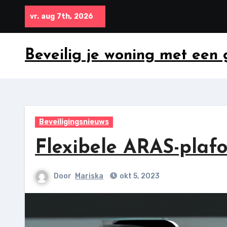
Ga
vr. aug 7th, 2026
naar
inhoud
Beveilig je woning met een
Beveiligingsnieuws
Flexibele ARAS-plaf
Door
Mariska
okt 5, 2023