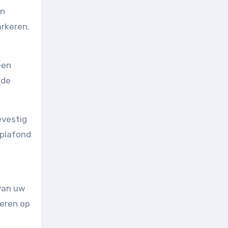
en
rkeren.
een
 de
evestig
 plafond
 van uw
teren op