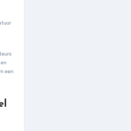
atuur
teurs
 en
om een
el