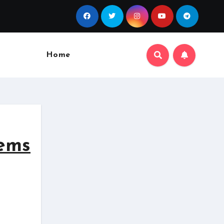
Home
tems