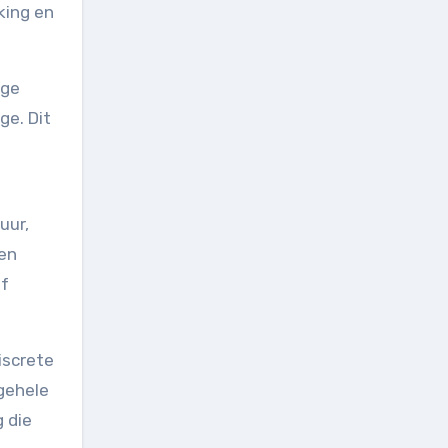
king en
ige
ge. Dit
uur,
den
of
iscrete
gehele
g die