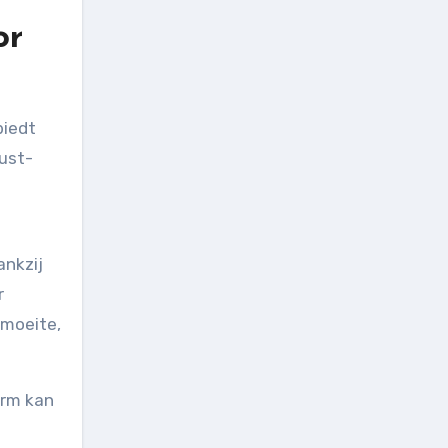
or
must-
ankzij
r
 moeite,
arm kan