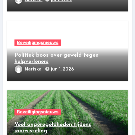
Beveiligingsnieuws
Politiek boos over geweld tegen
hulpverleners
Mariska
jun 1, 2026
Beveiligingsnieuws
Veel ongeregeldheden tijdens
jaarwisseling