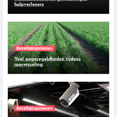
hulpverleners
Beveiligingsnieuws
Veel ongeregeldheden tijdens
jaarwisseling
Beveiligingsnieuws