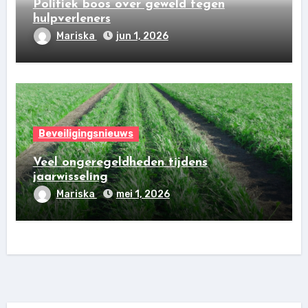
Politiek boos over geweld tegen
hulpverleners
Mariska
jun 1, 2026
Beveiligingsnieuws
Veel ongeregeldheden tijdens
jaarwisseling
Mariska
mei 1, 2026