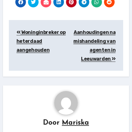
Berichtnavigatie
Woninginbreker op
Aanhoudingen na
heterdaad
mishandeling van
aangehouden
agenten in
Leeuwarden
Door
Mariska