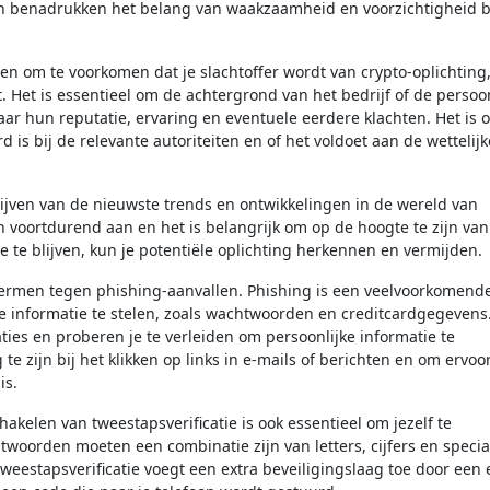
allen benadrukken het belang van waakzaamheid en voorzichtigheid b
n om te voorkomen dat je slachtoffer wordt van crypto-oplichting,
. Het is essentieel om de achtergrond van het bedrijf of de persoo
aar hun reputatie, ervaring en eventuele eerdere klachten. Het is 
d is bij de relevante autoriteiten en of het voldoet aan de wettelijk
lijven van de nieuwste trends en ontwikkelingen in de wereld van
n voortdurend aan en het is belangrijk om op de hoogte te zijn van
te blijven, kun je potentiële oplichting herkennen en vermijden.
chermen tegen phishing-aanvallen. Phishing is een veelvoorkomend
e informatie te stelen, zoals wachtwoorden en creditcardgegevens
aties en proberen je te verleiden om persoonlijke informatie te
 te zijn bij het klikken op links in e-mails of berichten en om ervoor
is.
kelen van tweestapsverificatie is ook essentieel om jezelf te
woorden moeten een combinatie zijn van letters, cijfers en specia
weestapsverificatie voegt een extra beveiligingslaag toe door een 