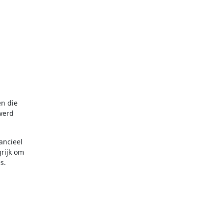
 werd
ancieel
grijk om
s.