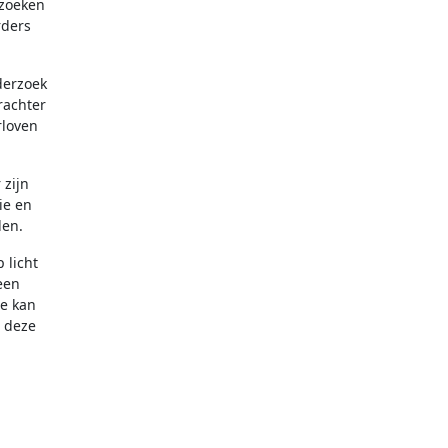
rzoeken
rders
derzoek
rachter
rloven
 zijn
ie en
den.
 licht
een
ie kan
m deze