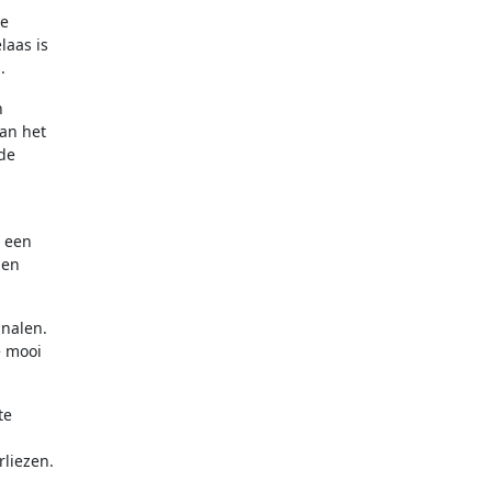
le
laas is
.
n
kan het
de
n een
 en
gnalen.
e mooi
te
rliezen.