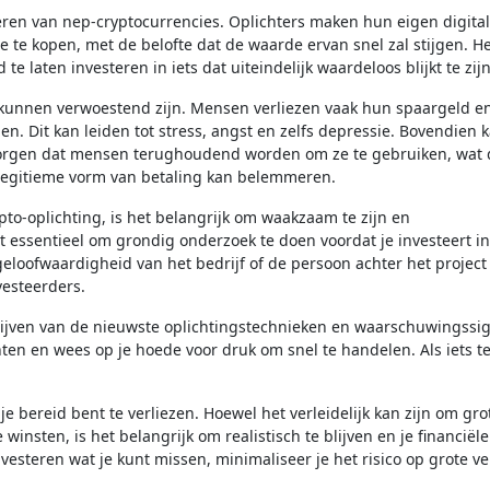
ëren van nep-cryptocurrencies. Oplichters maken hun eigen digita
te kopen, met de belofte dat de waarde ervan snel zal stijgen. He
laten investeren in iets dat uiteindelijk waardeloos blijkt te zijn
 kunnen verwoestend zijn. Mensen verliezen vaak hun spaargeld e
. Dit kan leiden tot stress, angst en zelfs depressie. Bovendien 
r zorgen dat mensen terughoudend worden om ze te gebruiken, wat 
n legitieme vorm van betaling kan belemmeren.
to-oplichting, is het belangrijk om waakzaam te zijn en
 essentieel om grondig onderzoek te doen voordat je investeert i
geloofwaardigheid van het bedrijf of de persoon achter het project
vesteerders.
blijven van de nieuwste oplichtingstechnieken en waarschuwingssi
en en wees op je hoede voor druk om snel te handelen. Als iets t
je bereid bent te verliezen. Hoewel het verleidelijk kan zijn om gro
nsten, is het belangrijk om realistisch te blijven en je financiële
vesteren wat je kunt missen, minimaliseer je het risico op grote ve