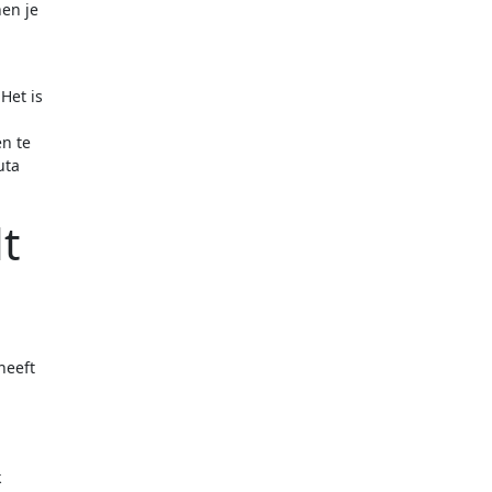
nen je
Het is
en te
uta
t
heeft
k