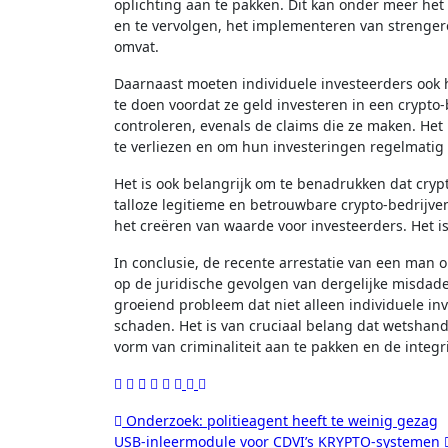
oplichting aan te pakken. Dit kan onder meer he
en te vervolgen, het implementeren van strenger
omvat.
Daarnaast moeten individuele investeerders ook 
te doen voordat ze geld investeren in een crypto
controleren, evenals de claims die ze maken. Het
te verliezen en om hun investeringen regelmatig 
Het is ook belangrijk om te benadrukken dat crypto
talloze legitieme en betrouwbare crypto-bedrijve
het creëren van waarde voor investeerders. Het i
In conclusie, de recente arrestatie van een man 
op de juridische gevolgen van dergelijke misdade
groeiend probleem dat niet alleen individuele inv
schaden. Het is van cruciaal belang dat wetsha
vorm van criminaliteit aan te pakken en de integr
Berichtnavigatie
Onderzoek: politieagent heeft te weinig gezag
USB-inleermodule voor CDVI’s KRYPTO-systemen