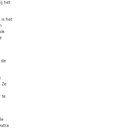
ij het
 is het
n
ook
e
 de
e
. Ze
 te
le
extra