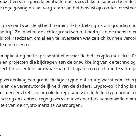
t opzetten van speciale eenheden om dergelijke misdaden te onde
e regelgeving en het vergroten van het bewustzijn onder investee
hun verantwoordelijkheid nemen. Het is belangrijk om grondig on
-bedrijf. Ze moeten de achtergrond van het bedrijf en de mensen e
 is ook raadzaam om alleen te investeren wat ze zich kunnen veroo
te controleren.
-oplichting niet representatief is voor de hele crypto-industrie. Er
n en projecten die bijdragen aan de ontwikkeling van de technolog
s echter essentieel om waakzaam te blijven en oplichting te vermij
op verdenking van grootschalige crypto-oplichting werpt een scherp
n en de verantwoordelijkheid van de daders. Crypto-oplichting is 
esteerders treft, maar ook de reputatie van de hele crypto-industr
ndhavingsinstanties, regelgevers en investeerders samenwerken o
iteit van de crypto-markt te waarborgen.