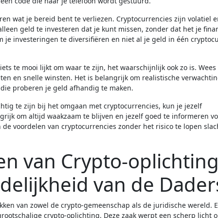
n een code die naar je telefoon wordt gestuurd.
ren wat je bereid bent te verliezen. Cryptocurrencies zijn volatiel 
lleen geld te investeren dat je kunt missen, zonder dat het je fina
m je investeringen te diversifiëren en niet al je geld in één cryptoc
iets te mooi lijkt om waar te zijn, het waarschijnlijk ook zo is. Wees
n en snelle winsten. Het is belangrijk om realistische verwachti
 die proberen je geld afhandig te maken.
tig te zijn bij het omgaan met cryptocurrencies, kun je jezelf
grijk om altijd waakzaam te blijven en jezelf goed te informeren v
 de voordelen van cryptocurrencies zonder het risico te lopen slac
en van Crypto-oplichtin
delijkheid van de Dader
kken van zowel de crypto-gemeenschap als de juridische wereld. 
ootschalige crypto-oplichting. Deze zaak werpt een scherp licht 