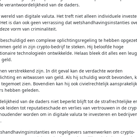
de verantwoordelijkheid van de daders.
ereld van digitale valuta. Het treft niet alleen individuele invest
Het is dan ook geen verrassing dat wetshandhavingsinstanties ov
eze vorm van criminaliteit.
n beschuldigd een complexe oplichtingsregeling te hebben opgezet
men geld in zijn crypto-bedrijf te steken. Hij beloofde hoge
ionaire technologieën ontwikkelde. Helaas bleek dit alles een leug
 geld.
nen verstrekkend zijn. In dit geval kan de verdachte worden
ichting en witwassen van geld. Als hij schuldig wordt bevonden, k
tegemoet zien. Bovendien kan hij ook civielrechtelijk aansprakelijk
ers hebben geleden.
lijkheid van de daders niet beperkt blijft tot de strafrechtelijke e
ook leiden tot reputatieschade en verlies van vertrouwen in de cryp
houdender worden om in digitale valuta te investeren en bedrijve
.
etshandhavingsinstanties en regelgevers samenwerken om crypto-