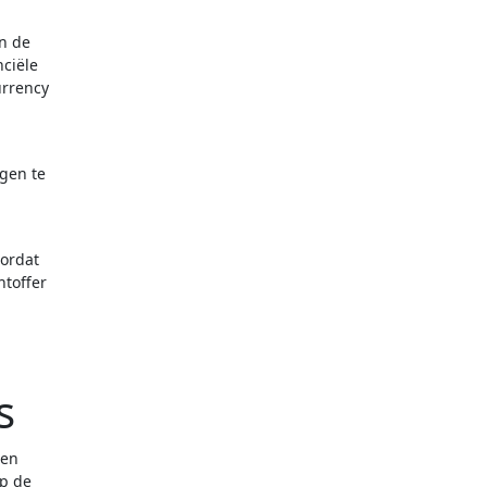
en de
nciële
urrency
ngen te
oordat
htoffer
g
s
Een
op de