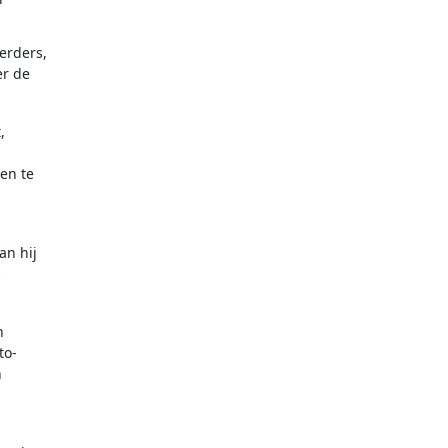
eerders,
er de
,
en te
an hij
n
to-
n