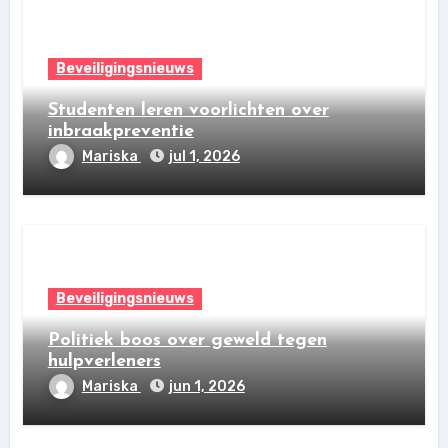
Beveiligingsnieuws
Studenten leren voorlichten over
inbraakpreventie
Mariska
jul 1, 2026
Beveiligingsnieuws
Politiek boos over geweld tegen
hulpverleners
Mariska
jun 1, 2026