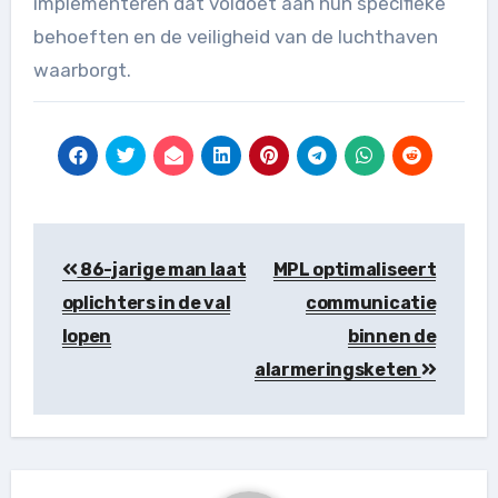
implementeren dat voldoet aan hun specifieke
behoeften en de veiligheid van de luchthaven
waarborgt.
Berichtnavigatie
86-jarige man laat
MPL optimaliseert
oplichters in de val
communicatie
lopen
binnen de
alarmeringsketen