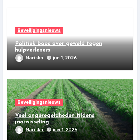
Beveiligingsnieuws
Politiek boos over geweld tegen
hulpverleners
Mariska
jun 1, 2026
Beveiligingsnieuws
Veel ongeregeldheden tijdens
jaarwisseling
Mariska
mei 1, 2026