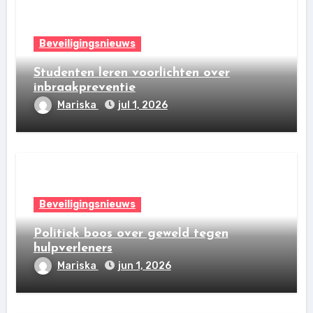
Beveiligingsnieuws
Studenten leren voorlichten over
inbraakpreventie
Mariska
jul 1, 2026
Beveiligingsnieuws
Politiek boos over geweld tegen
hulpverleners
Mariska
jun 1, 2026