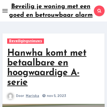
Ga
Beveilig je woning met een
naar
goed en betrouwbaar alarm
inhoud
Beveiligingsnieuws
Hanwha komt met
betaalbare en
hoogwaardige A-
serie
Door
Mariska
nov 5, 2023