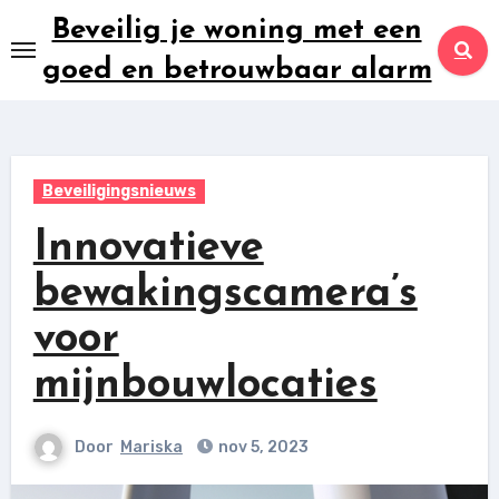
Ga
Beveilig je woning met een
naar
goed en betrouwbaar alarm
inhoud
Beveiligingsnieuws
Innovatieve
bewakingscamera’s
voor
mijnbouwlocaties
Door
Mariska
nov 5, 2023