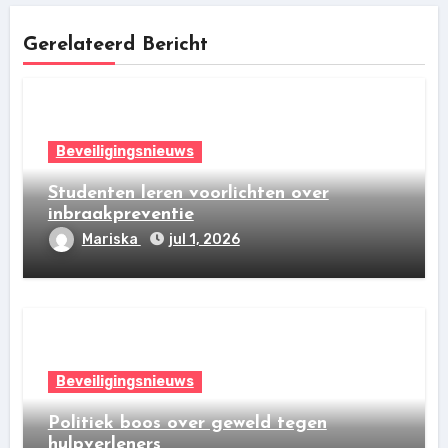
Gerelateerd Bericht
Beveiligingsnieuws
Studenten leren voorlichten over
inbraakpreventie
Mariska
jul 1, 2026
Beveiligingsnieuws
Politiek boos over geweld tegen
hulpverleners