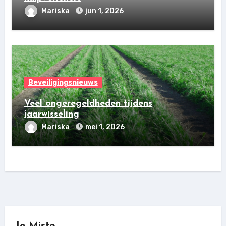
Mariska
jun 1, 2026
Beveiligingsnieuws
Veel ongeregeldheden tijdens
jaarwisseling
Mariska
mei 1, 2026
Je Miste