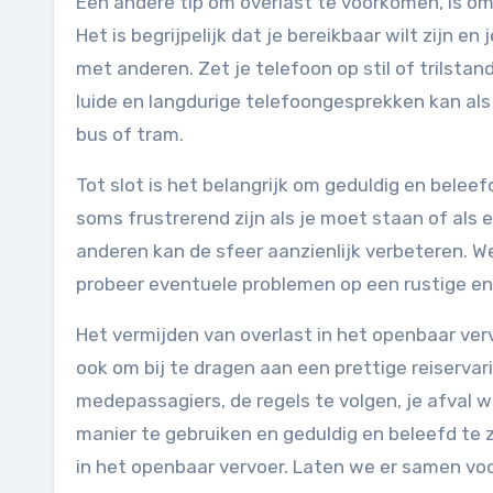
Een andere tip om overlast te voorkomen, is om
Het is begrijpelijk dat je bereikbaar wilt zijn en
met anderen. Zet je telefoon op stil of trilstan
luide en langdurige telefoongesprekken kan als 
bus of tram.
Tot slot is het belangrijk om geduldig en beleefd
soms frustrerend zijn als je moet staan of als 
anderen kan de sfeer aanzienlijk verbeteren. W
probeer eventuele problemen op een rustige en 
Het vermijden van overlast in het openbaar ver
ook om bij te dragen aan een prettige reiservar
medepassagiers, de regels te volgen, je afval w
manier te gebruiken en geduldig en beleefd te 
in het openbaar vervoer. Laten we er samen vo