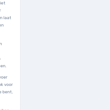
iet
r
n laat
en
en
n
een.
voer
ok voor
e bent,