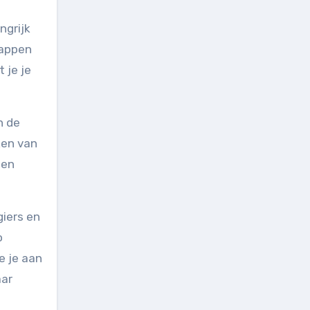
ngrijk
tappen
 je je
n de
ken van
den
giers en
o
e je aan
aar