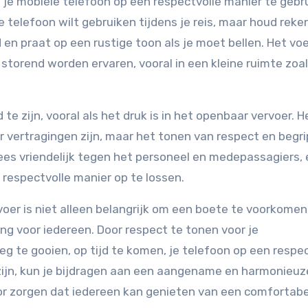
 je mobiele telefoon op een respectvolle manier te gebr
 je telefoon wilt gebruiken tijdens je reis, maar houd reke
d en praat op een rustige toon als je moet bellen. Het vo
storend worden ervaren, vooral in een kleine ruimte zoa
 te zijn, vooral als het druk is in het openbaar vervoer. 
er vertragingen zijn, maar het tonen van respect en begri
ees vriendelijk tegen het personeel en medepassagiers, 
respectvolle manier op te lossen.
voer is niet alleen belangrijk om een boete te voorkomen
ing voor iedereen. Door respect te tonen voor je
eg te gooien, op tijd te komen, je telefoon op een respe
zijn, kun je bijdragen aan een aangename en harmonieuz
or zorgen dat iedereen kan genieten van een comfortabe