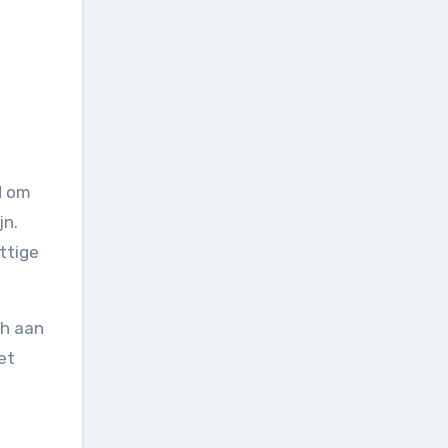
d om
jn.
ttige
ch aan
et
e