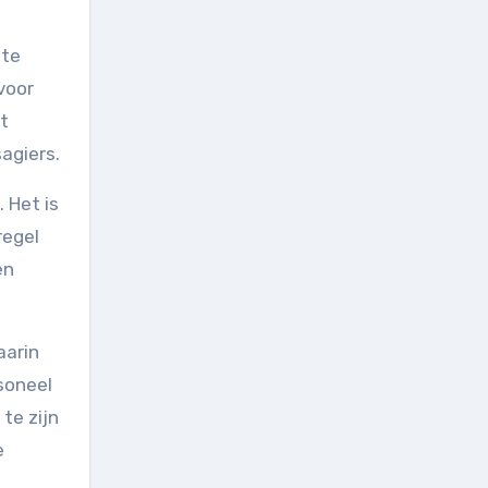
 te
voor
t
agiers.
 Het is
regel
en
aarin
soneel
te zijn
e