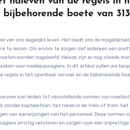
t naleven van de regels in h
 bijbehorende boete van 31
ere te reizen. Om ervoor te zorgen dat iedereen een pret
e moeten worden nageleefd. Helaas zijn er nog steeds me
rzaken voor medepassagiers. In dit artikel zullen we bes
de regels in het openbaar vervoer en de bijbehorende bo
vervoer kan leiden tot verschillende vormen van overlast
k zonder koptelefoon, het roken in de trein of tram, het
gen van aanwijzingen van het personeel. Deze vormen v
sagiers ernstig verstoren en zorgen voor een onprettige