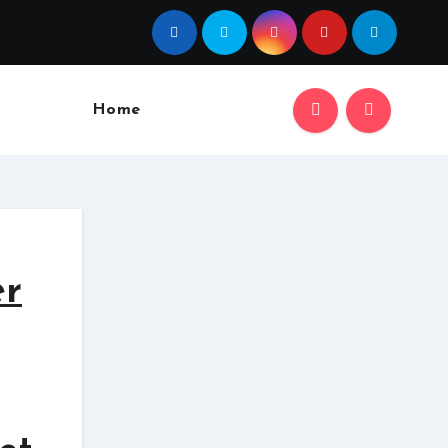
Home
er