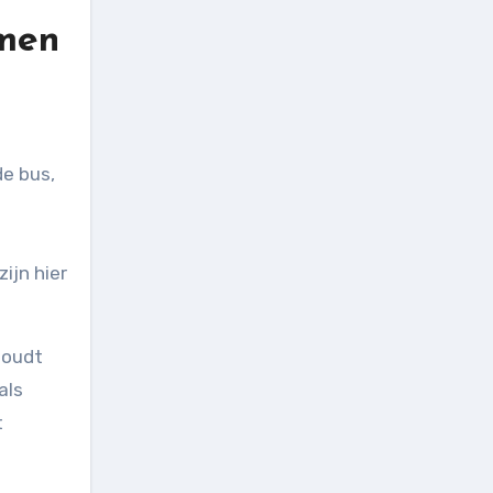
omen
de bus,
ijn hier
houdt
als
t