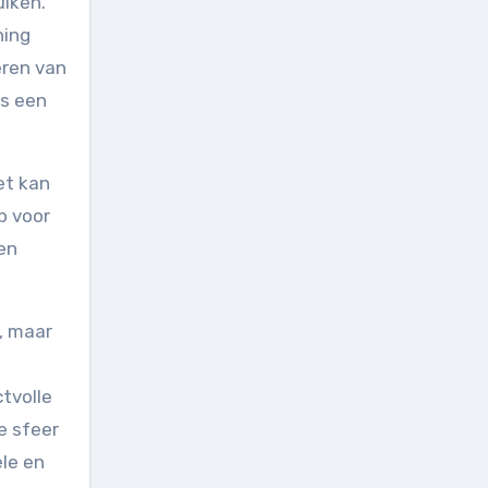
uiken.
ning
eren van
ls een
Het kan
p voor
en
, maar
ctvolle
e sfeer
le en