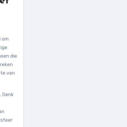
et
3
tige
nsen die
preken
ete van
. Denk
an
 sfeer