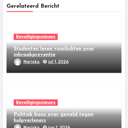
Gerelateerd Bericht
Beveiligingsnieuws
Studenten leren voorlichten over
inbraakpreventie
Mariska
jul 1, 2026
Beveiligingsnieuws
Politiek boos over geweld tegen
hulpverleners
Mariska
jun 1, 2026