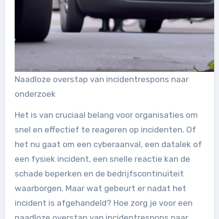
Naadloze overstap van incidentrespons naar
onderzoek
Het is van cruciaal belang voor organisaties om
snel en effectief te reageren op incidenten. Of
het nu gaat om een cyberaanval, een datalek of
een fysiek incident, een snelle reactie kan de
schade beperken en de bedrijfscontinuïteit
waarborgen. Maar wat gebeurt er nadat het
incident is afgehandeld? Hoe zorg je voor een
naadloze overstap van incidentrespons naar