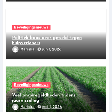
Beveiligingsnieuws
Politiek boos over geweld tegen
hulpverleners
Mariska
jun 1, 2026
Beveiligingsnieuws
Veel ongeregeldheden tijdens
jaarwisseling
Mariska
mei 1, 2026