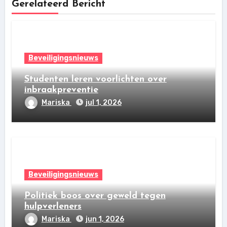
Gerelateerd Bericht
Beveiligingsnieuws
Studenten leren voorlichten over
inbraakpreventie
Mariska
jul 1, 2026
Beveiligingsnieuws
Politiek boos over geweld tegen
hulpverleners
Mariska
jun 1, 2026