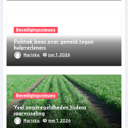
Beveiligingsnieuws
Politiek boos over geweld tegen
hulpverleners
Mariska
jun 1, 2026
Beveiligingsnieuws
Veel ongeregeldheden tijdens
jaarwisseling
Mariska
mei 1, 2026