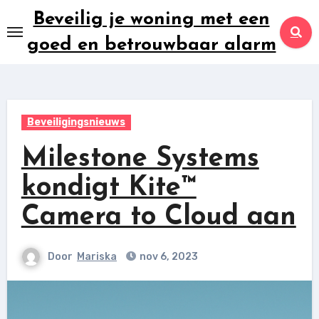
Ga
Beveilig je woning met een
naar
goed en betrouwbaar alarm
inhoud
Beveiligingsnieuws
Milestone Systems
kondigt Kite™
Camera to Cloud aan
Door
Mariska
nov 6, 2023