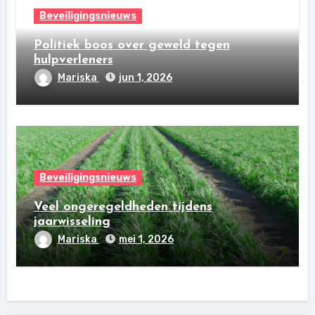
Beveiligingsnieuws
Politiek boos over geweld tegen
hulpverleners
Mariska
jun 1, 2026
Beveiligingsnieuws
Veel ongeregeldheden tijdens
jaarwisseling
Mariska
mei 1, 2026