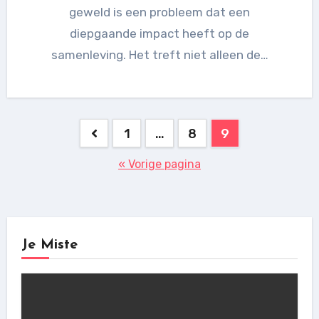
geweld is een probleem dat een
diepgaande impact heeft op de
samenleving. Het treft niet alleen de…
Berichtnavigatie
1
…
8
9
« Vorige pagina
Je Miste